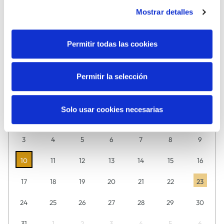
Mostrar detalles
MÚSICA
TEATRO
Permitir todas las cookies
Agosto
2026
Permitir la selección
Descubre aquí día a día lo que tenemos preparado para ti.
L
M
M
J
V
S
D
Solo usar cookies necesarias
27
28
29
30
31
1
2
3
4
5
6
7
8
9
10
11
12
13
14
15
16
17
18
19
20
21
22
23
24
25
26
27
28
29
30
31
1
2
3
4
5
6