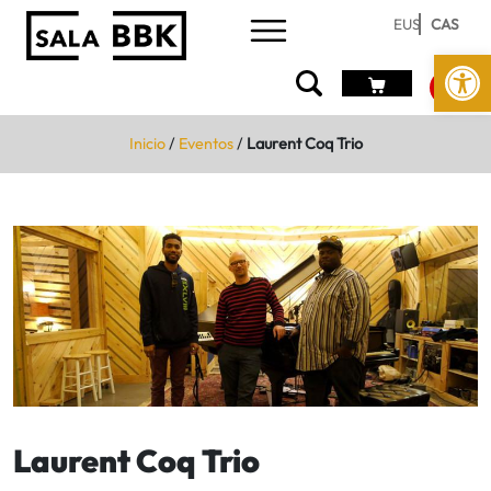
EUS
CAS
Abrir 
Inicio
/
Eventos
/
Laurent Coq Trio
Laurent Coq Trio