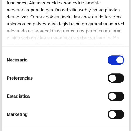
funciones. Algunas cookies son estrictamente
necesarias para la gestión del sitio web y no se pueden
desactivar. Otras cookies, incluidas cookies de terceros
TEMÁTICAS
ubicados en países cuya legislación no garantiza un nivel
adecuado de protección de datos, nos permiten mejorar
el sitio web gracias a estadísticas sobre su interacción
con nuestro sitio web, recordar su visita y poder mejorar
sus intereses. Además, compartimos información sobre
Selección
el uso que haga del sitio web con nuestros partners de
Necesario
de
análisis web , quienes pueden combinarla con otra
consentimiento
ARTE Y
información que les haya proporcionado o que hayan
CINE
FOTOGRAFÍA
Preferencias
recopilado a partir del uso que haya hecho de sus
servicios. A continuación, puede seleccionar sus
preferencias.
Estadística
Marketing
DANZA
FAMILIAS