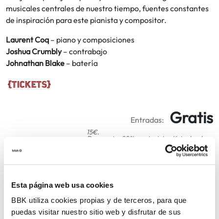
musicales centrales de nuestro tiempo, fuentes constantes
de inspiración para este pianista y compositor.
Laurent Coq
– piano y composiciones
Joshua Crumbly
– contrabajo
Johnathan Blake
– batería
Gratis
Entradas:
15€.
Descuento: 20% con tarjetas Kutxabank.
Deskontua: %20 Kutxabankeko txartelekin.
COMPARTIR
Esta página web usa cookies
BBK utiliza cookies propias y de terceros, para que
VOLVER
puedas visitar nuestro sitio web y disfrutar de sus