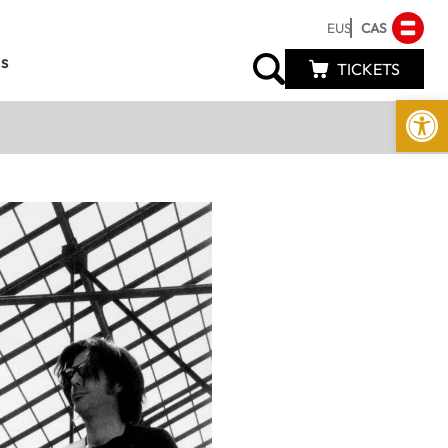
EUS
CAS
s
TICKETS
Abrir 