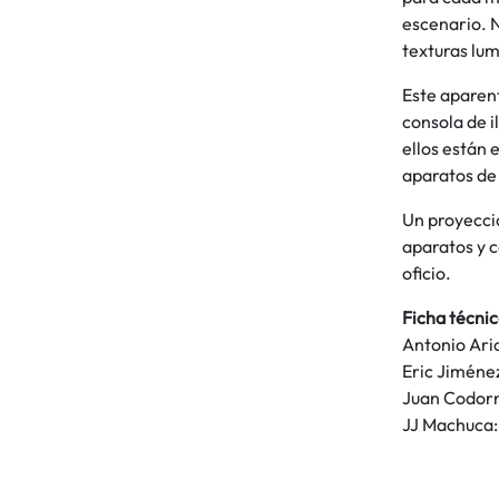
escenario. N
texturas lum
Este aparen
consola de 
ellos están 
aparatos de 
Un proyeccio
aparatos y 
oficio.
Ficha técni
Antonio Aria
Eric Jiménez
Juan Codorni
JJ Machuca: