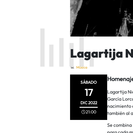
Lagartija 
Música
Homenaje 
SÁBADO
17
Lagartija N
García Lorca
DIC
2022
nacimiento c
21:00
también al a
Se combina 
para cada mo