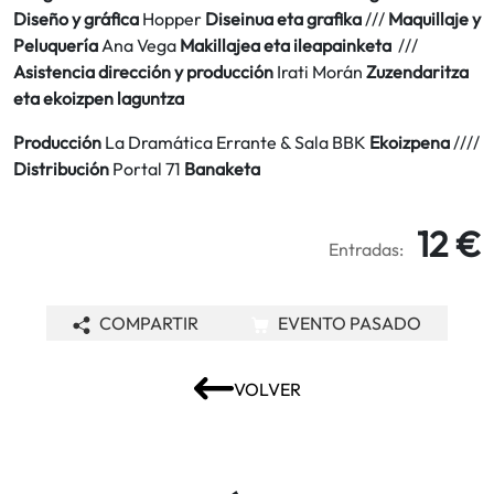
Diseño y gráfica
Hopper
Diseinua eta grafika
///
Maquillaje y
Peluquería
Ana Vega
Makillajea eta ileapainketa
///
Asistencia dirección y producción
Irati Morán
Zuzendaritza
eta ekoizpen laguntza
Producción
La Dramática Errante & Sala BBK
Ekoizpena
////
Distribución
Portal 71
Banaketa
12 €
Entradas:
COMPARTIR
EVENTO PASADO
VOLVER