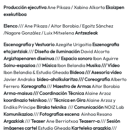
Producción ejecutiva
Ane Pikaza / Xabino Alkorta
Ekoizpen
exekutiboa
Elenco
/// Ane Pikaza / Aitor Borobia / Egoitz Sánchez
/Nagore González / Luix Mitxelena
Antzezleak
Escenografía y Vestuario
Azegiñe Urigoitia
Eszenografia
eta jantziak
///
Diseño de iluminación
David Alcorta
Argiztapenaren diseinua
///
Espacio sonoro
Ibon Aguirre
Soinu-espazioa
///
Música
Ibon Belandia
Musika /// Vídeo
Ibon Belandia & Estudio Gheada
Bideoa /// Asesoría vídeo
Javier Andraka
bideo-aholkularitza /// Coreografía
Alberto
Ferrero
Koreografia
///
Maestro de Armas
Aitor Borobia
Arma-maisua ///
Coordinación Técnica
Alaine Arzoz
koordinazio teknikoa
///
Técnica en Gira
Alaine Arzoz y
Endika Príncipe
Birako teknika
///
Comunicación
NOIZ Lab
Komunikazioa
///
Fotografías escena
Ainhoa Resano
Argazkiak
///
Teaser
Ane Berriotxoa
Teaserr-a
///
Sesión
imágenes cartel
Estudio Gheada
Karteleko argazkia
///