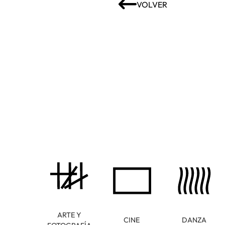
VOLVER
ARTE Y
CINE
DANZA