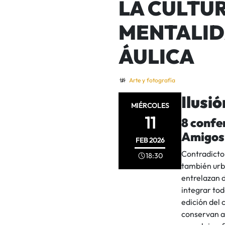
LA CULTU
MENTALID
ÁULICA
Arte y fotografía
Ilusi
MIÉRCOLES
11
8 confe
Amigos 
FEB
2026
Contradictor
18:30
también urb
entrelazan d
integrar tod
edición del 
conservan a