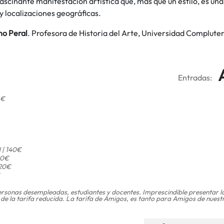
ascinante manifestación artística que, más que un estilo, es un
y localizaciones geográficas.
no Peral
. Profesora de Historia del Arte, Universidad Complute
Entradas:
 €
l | 140€
120€
120€
rsonas desempleadas, estudiantes y docentes. Imprescindible presentar l
 de la tarifa reducida. La tarifa de Amigos, es tanto para Amigos de nue