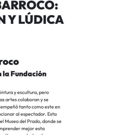
BARROCO:
 Y LÚDICA
rroco
n la Fundación
intura y escultura, pero
s artes colaboran y se
se empeñó tanto como este en
ocionar al espectador. Esta
 el Museo del Prado, donde se
omprender mejor esta