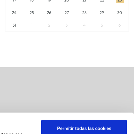
24
25
26
27
28
29
30
31
1
2
3
4
5
6
Permitir todas las cookies
Suscríbete a nuestra newsletter