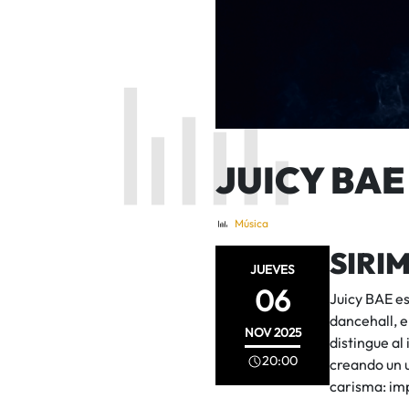
JUICY BAE
Música
SIRIM
JUEVES
06
Juicy BAE es
dancehall, e
NOV
2025
distingue al
20:00
creando un u
carisma: imp