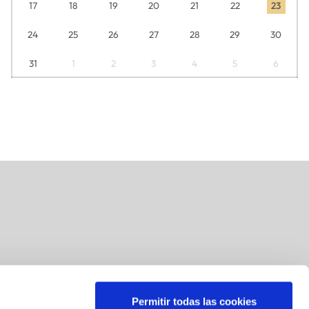
17
18
19
20
21
22
23
24
25
26
27
28
29
30
31
1
2
3
4
5
6
Permitir todas las cookies