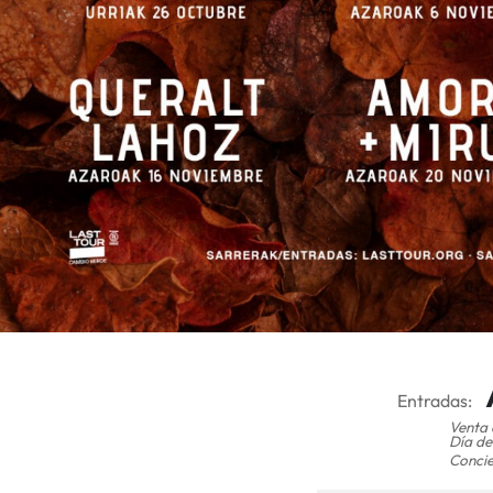
Entradas:
Venta 
Día de
Concie