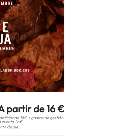
A partir de 16 €
anticipada 16€ + gastos de gestión.
l evento 2o€
rto de pie.