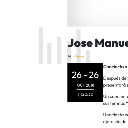
Jose Manue
Música
Concierto a 
26 -
26
Después del 
presentará e
OCT
2018
20:30
Un conciert
sus himnos “
Una fiesta 
ejercicio de