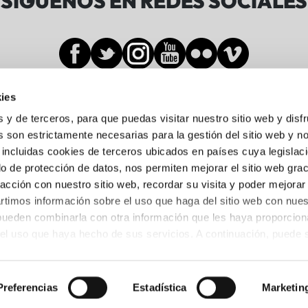
SÍGUENOS EN REDES SOCIALES
ies
Sala BBK
s y de terceros, para que puedas visitar nuestro sitio web y disf
 son estrictamente necesarias para la gestión del sitio web y n
 incluidas cookies de terceros ubicados en países cuya legislac
Gran Vía de Don Diego López de Haro, 19-21
o de protección de datos, nos permiten mejorar el sitio web grac
Abando, 48001 Bilbo, Bizkaia
racción con nuestro sitio web, recordar su visita y poder mejorar
944 05 88 24
timos información sobre el uso que haga del sitio web con nues
 pueden combinarla con otra información que les haya proporcio
del uso que haya hecho de sus servicios. A continuación, puede 
Preferencias
Estadística
Marketin