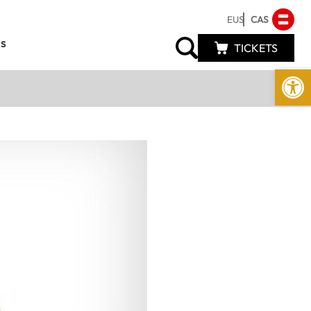
EUS
CAS
s
TICKETS
Abrir 