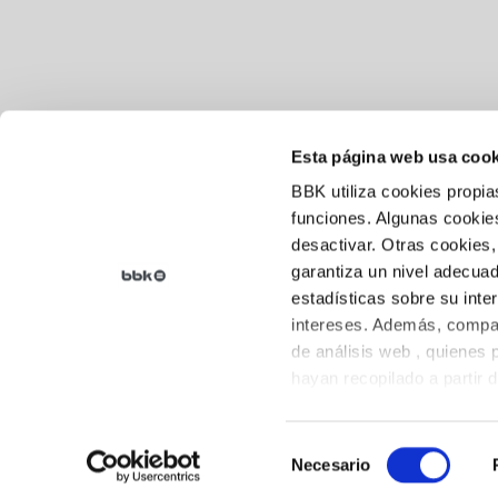
Esta página web usa cook
BBK utiliza cookies propia
Aviso legal
funciones. Algunas cookies
desactivar. Otras cookies,
Política de cookies
garantiza un nivel adecuad
Política de privacidad
estadísticas sobre su inte
intereses. Además, compar
de análisis web , quienes
hayan recopilado a partir 
sus preferencias.
Selección
Necesario
de