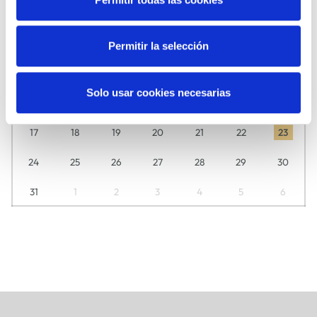
L
M
M
J
V
S
D
27
28
29
30
31
1
2
Permitir la selección
3
4
5
6
7
8
9
Solo usar cookies necesarias
10
11
12
13
14
15
16
17
18
19
20
21
22
23
24
25
26
27
28
29
30
31
1
2
3
4
5
6