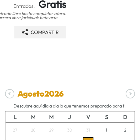
Gratis
Entradas:
trada libre hasta completar aforo.
rrera libre jarlekuak bete arte.
COMPARTIR
Agosto
2026
Descubre aquí día a día lo que tenemos preparado para ti.
L
M
M
J
V
S
D
27
28
29
30
31
1
2