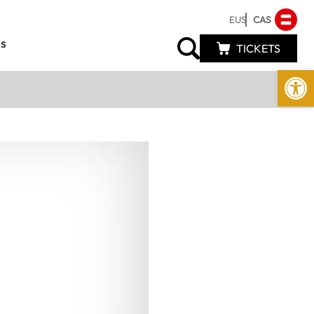
EUS
CAS
s
TICKETS
Abrir 