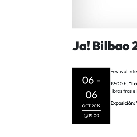
Ja! Bilbao 
Festival Int
06 -
19:00 h.
“La
libros tras e
06
Exposición: 
OCT
2019
19:00