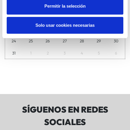
3
4
5
6
7
8
9
Permitir la selección
10
11
12
13
14
15
16
Solo usar cookies necesarias
17
18
19
20
21
22
23
24
25
26
27
28
29
30
31
1
2
3
4
5
6
SÍGUENOS EN REDES
SOCIALES