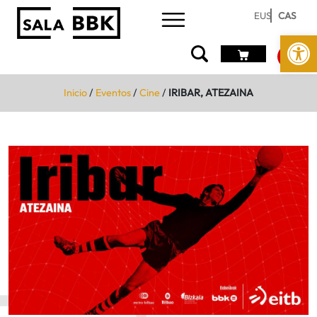
EUS
CAS
Abrir 
Inicio
/
Eventos
/
Cine
/
IRIBAR, ATEZAINA