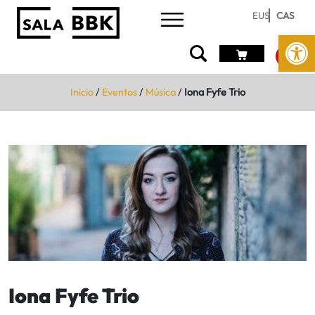
EUS
CAS
Abrir 
Inicio
/
Eventos
/
Música
/
Iona Fyfe Trio
Iona Fyfe Trio