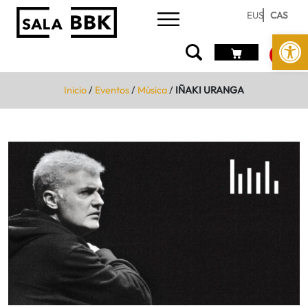
EUS
CAS
Abrir 
Inicio
/
Eventos
/
Música
/
IÑAKI URANGA