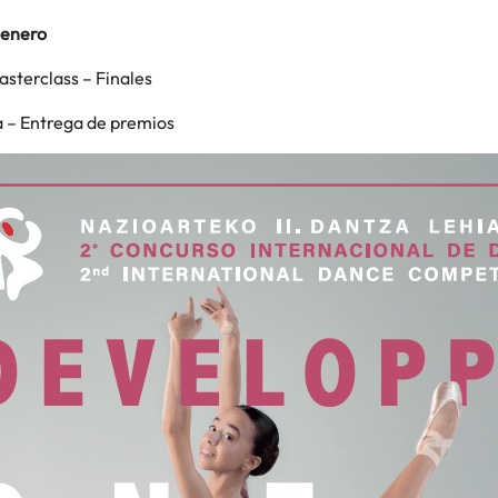
 enero
sterclass – Finales
a – Entrega de premios