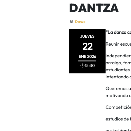
DANTZA
Danza
“La danza co
JUEVES
22
Reunir escu
independient
ENE
2026
arraigo, fom
15:30
estudiantes 
intentando a
Queremos asi
motivando a
Competición 
estudios de
euskal dantz