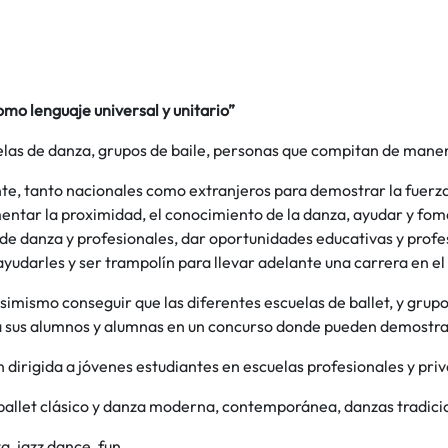
mo lenguaje universal y unitario”
elas de danza, grupos de baile, personas que compitan de mane
e, tanto nacionales como extranjeros para demostrar la fuerza c
entar la proximidad, el conocimiento de la danza, ayudar y fom
de danza y profesionales, dar oportunidades educativas y profesi
yudarles y ser trampolín para llevar adelante una carrera en e
mismo conseguir que las diferentes escuelas de ballet, y grupo
 sus alumnos y alumnas en un concurso donde pueden demostrar 
dirigida a jóvenes estudiantes en escuelas profesionales y priv
 ballet clásico y danza moderna, contemporánea, danzas tradici
a, jazz dance, fun…