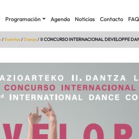
Programación
Agenda
Noticias
Contacto
FAQ
o
/
Eventos
/
Danza
/
II CONCURSO INTERNACIONAL DEVELOPPE DA