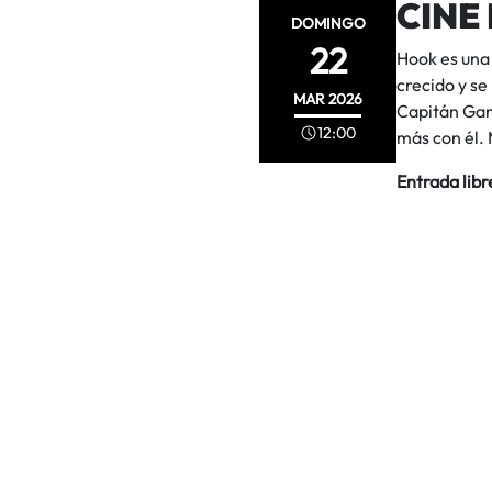
CINE 
DOMINGO
22
Hook es una 
crecido y se
MAR
2026
Capitán Garf
12:00
más con él.
Entrada libr