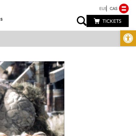
EUS
CAS
s
TICKETS
Abrir 