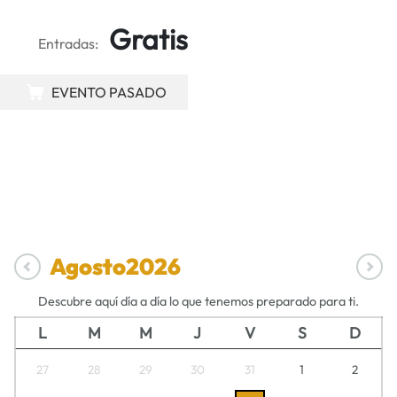
Gratis
Entradas:
EVENTO PASADO
Agosto
2026
Descubre aquí día a día lo que tenemos preparado para ti.
L
M
M
J
V
S
D
27
28
29
30
31
1
2