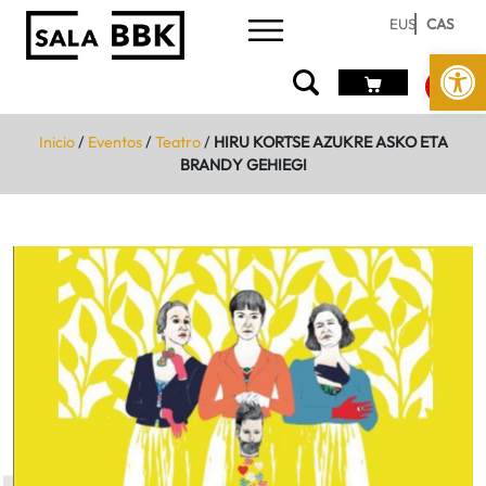
EUS
CAS
Abrir 
Inicio
/
Eventos
/
Teatro
/
HIRU KORTSE AZUKRE ASKO ETA
BRANDY GEHIEGI