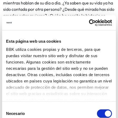
mientras hablan de su día a día. ¿Ya saben que su vida ya ha
sido contada por otra persona? ¿Desde qué mirada has sido
creadas estas mujeres? ¿Quién ha escrito la historia en
negrita? ¿Es la historia como nos la han contado? ¿Quién
mueve los hilos de los corsés de estas mujeres?
Habrá un ‘Desmontaje’ tras la función de mano de Borja
Esta página web usa cookies
Ruiz, director, actor y pedagogo teatral (un breve coloquio
BBK utiliza cookies propias y de terceros, para que
con el público y la compañía para profundizar y reflexionar
puedas visitar nuestro sitio web y disfrutar de sus
sobre lo vivido en escena).
funciones. Algunas cookies son estrictamente
necesarias para la gestión del sitio web y no se pueden
12 €
desactivar. Otras cookies, incluidas cookies de terceros
Entradas:
ubicados en países cuya legislación no garantiza un nivel
adecuado de protección de datos, nos permiten mejorar
el sitio web gracias a estadísticas sobre su interacción
COMPARTIR
EVENTO PASADO
con nuestro sitio web, recordar su visita y poder mejorar
sus intereses. Además, compartimos información sobre
Selección
VOLVER
el uso que haga del sitio web con nuestros partners de
Necesario
de