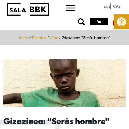
EUS
CAS
Abrir 
Inicio
/
Eventos
/
Cine
/
Gizazinea: “Serás hombre”
Gizazinea: “Serás hombre”