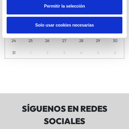
3
4
5
6
7
8
9
Permitir la selección
10
11
12
13
14
15
16
Solo usar cookies necesarias
17
18
19
20
21
22
23
24
25
26
27
28
29
30
31
1
2
3
4
5
6
SÍGUENOS EN REDES
SOCIALES