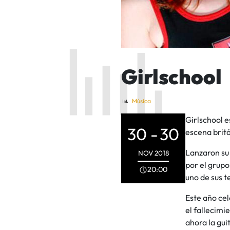
Girlschool
Música
Girlschool e
30 -
30
escena brit
Lanzaron su 
NOV
2018
por el grupo
20:00
uno de sus 
Este año ce
el fallecimi
ahora la gu