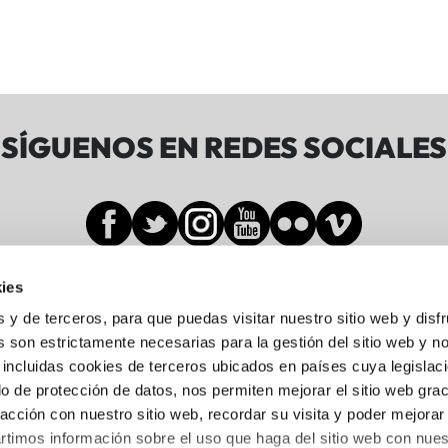
SÍGUENOS EN REDES SOCIALES
ies
Sala BBK
s y de terceros, para que puedas visitar nuestro sitio web y disf
 son estrictamente necesarias para la gestión del sitio web y n
 incluidas cookies de terceros ubicados en países cuya legislac
Gran Vía de Don Diego López de Haro, 19-21
o de protección de datos, nos permiten mejorar el sitio web grac
Abando, 48001 Bilbo, Bizkaia
racción con nuestro sitio web, recordar su visita y poder mejorar
944 05 88 24
timos información sobre el uso que haga del sitio web con nues