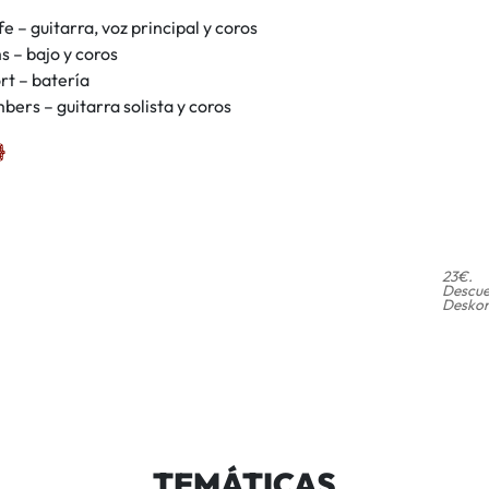
e – guitarra, voz principal y coros
s – bajo y coros
rt – batería
ers – guitarra solista y coros
23€.
Descue
Deskon
TEMÁTICAS