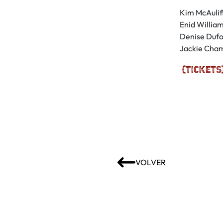
Kim McAuliff
Enid William
Denise Dufo
Jackie Chamb
VOLVER