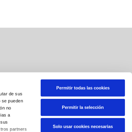
Permitir todas las cookies
Suscríbete a nuestra newsletter
rutar de sus
o se pueden
Correo
*
Permitir la selección
ión no
ias a
Al suscribirse, usted consiente el tratamiento de sus datos
 sus
Solo usar cookies necesarias
personales. Sus datos serán tratados por BBK para el envío
tros partners