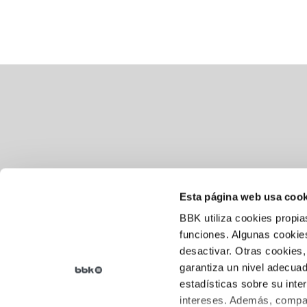
Esta página web usa cook
BBK utiliza cookies propia
Aviso legal
funciones. Algunas cookies
desactivar. Otras cookies,
Política de cookies
garantiza un nivel adecuad
Política de privacidad
estadísticas sobre su inte
intereses. Además, compar