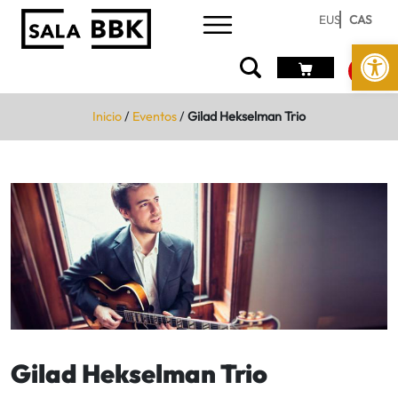
EUS
CAS
Abrir 
Inicio
/
Eventos
/
Gilad Hekselman Trio
Gilad Hekselman Trio