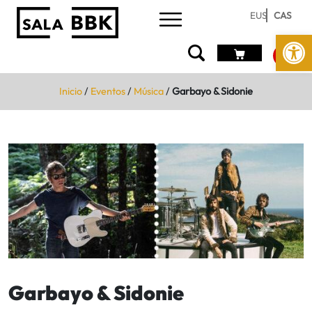
EUS
CAS
Abrir 
Inicio
/
Eventos
/
Música
/
Garbayo & Sidonie
Garbayo & Sidonie