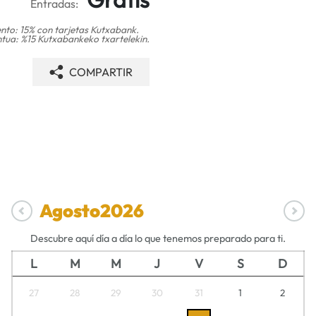
Entradas:
nto: 15% con tarjetas Kutxabank.
tua: %15 Kutxabankeko txartelekin.
COMPARTIR
Agosto
2026
Descubre aquí día a día lo que tenemos preparado para ti.
L
M
M
J
V
S
D
27
28
29
30
31
1
2