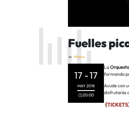
Fuelles pic
Música
La
Orquesta
17 -
17
formando pa
Acude con 
MAY
2018
disfrutarás 
20:00