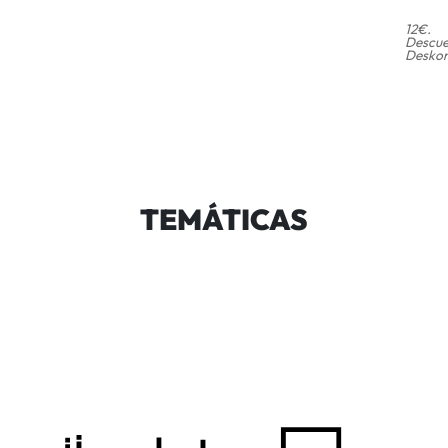
12€.
Descue
Deskon
TEMÁTICAS