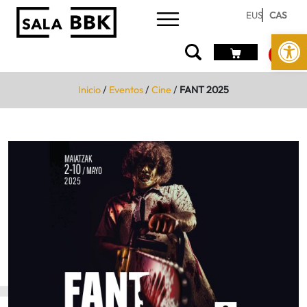
EUS
CAS
Abrir 
Inicio
/
Eventos
/
Cine
/
FANT 2025