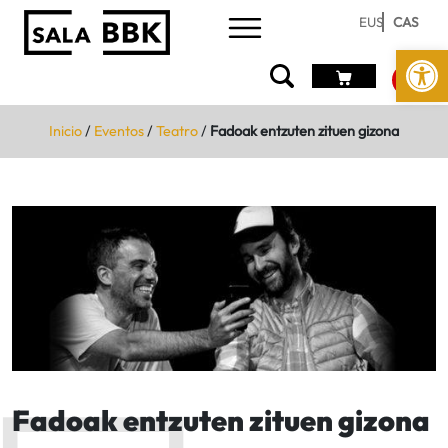
EUS
CAS
Abrir 
Inicio
/
Eventos
/
Teatro
/
Fadoak entzuten zituen gizona
Fadoak entzuten zituen gizona