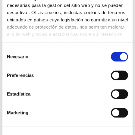
necesarias para la gestión del sitio web y no se pueden
TEMÁTICAS
desactivar. Otras cookies, incluidas cookies de terceros
ubicados en países cuya legislación no garantiza un nivel
adecuado de protección de datos, nos permiten mejorar
el sitio web gracias a estadísticas sobre su interacción
con nuestro sitio web, recordar su visita y poder mejorar
sus intereses. Además, compartimos información sobre
Selección
el uso que haga del sitio web con nuestros partners de
Necesario
de
análisis web , quienes pueden combinarla con otra
ARTE Y
consentimiento
CINE
FOTOGRAFÍA
información que les haya proporcionado o que hayan
Preferencias
recopilado a partir del uso que haya hecho de sus
servicios. A continuación, puede seleccionar sus
preferencias.
Estadística
DANZA
FAMILIAS
Marketing