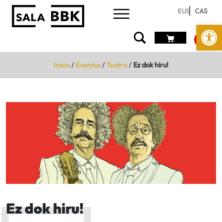
EUS
CAS
Abrir 
Inicio
/
Eventos
/
Teatro
/
Ez dok hiru!
Ez dok hiru!