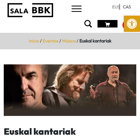
EUS
CAS
Abrir 
Inicio
/
Eventos
/
Música
/
Euskal kantariak
Euskal kantariak