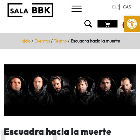
EUS
CAS
Abrir 
Inicio
/
Eventos
/
Teatro
/
Escuadra hacia la muerte
Escuadra hacia la muerte