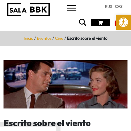
EUS
CAS
Abrir 
Inicio
/
Eventos
/
Cine
/
Escrito sobre el viento
Escrito sobre el viento