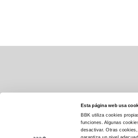
Esta página web usa cook
BBK utiliza cookies propia
Aviso legal
funciones. Algunas cookies
desactivar. Otras cookies,
Política de cookies
garantiza un nivel adecuad