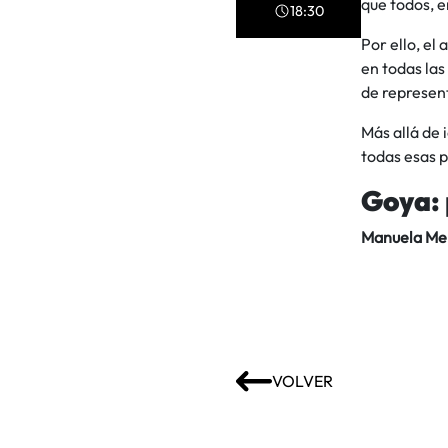
que todos, 
18:30
Por ello, el
en todas las
de represent
Más allá de i
todas esas p
Goya: 
Manuela Me
VOLVER