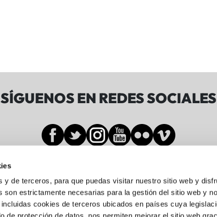
SÍGUENOS EN REDES SOCIALES
ies
Sala BBK
s y de terceros, para que puedas visitar nuestro sitio web y disf
 son estrictamente necesarias para la gestión del sitio web y n
 incluidas cookies de terceros ubicados en países cuya legislac
Gran Vía de Don Diego López de Haro, 19-21
o de protección de datos, nos permiten mejorar el sitio web grac