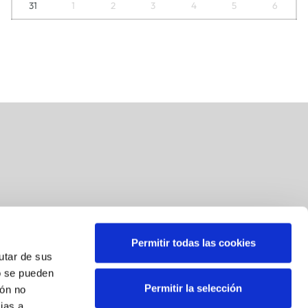
31
1
2
3
4
5
6
Permitir todas las cookies
Suscríbete a nuestra newsletter
rutar de sus
o se pueden
Correo
*
Permitir la selección
ión no
ias a