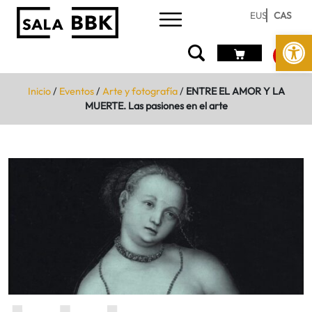
EUS
CAS
Abrir 
Inicio
/
Eventos
/
Arte y fotografía
/
ENTRE EL AMOR Y LA
MUERTE. Las pasiones en el arte