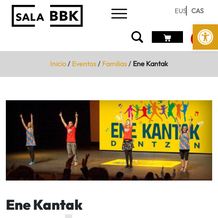
EUS
CAS
Abrir 
Inicio
/
Eventos
/
Familias
/
Ene Kantak
Ene Kantak