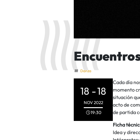
Encuentro
Danza
Cada día no
18 -
18
momento cru
situación qu
NOV
2022
acto de com
de partida 
19:30
Ficha técni
Idea y direc
Intérpretes