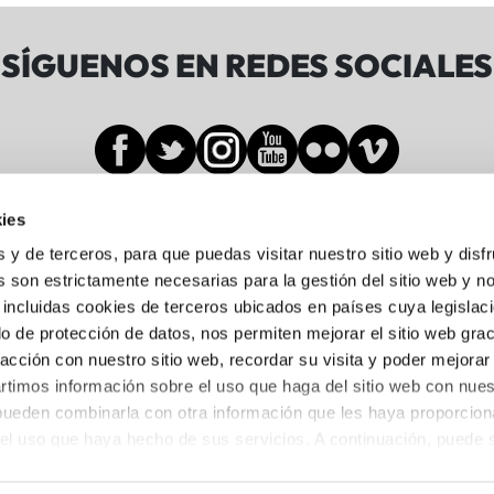
SÍGUENOS EN REDES SOCIALES
ies
Sala BBK
s y de terceros, para que puedas visitar nuestro sitio web y disf
 son estrictamente necesarias para la gestión del sitio web y n
 incluidas cookies de terceros ubicados en países cuya legislac
Gran Vía de Don Diego López de Haro, 19-21
o de protección de datos, nos permiten mejorar el sitio web grac
Abando, 48001 Bilbo, Bizkaia
racción con nuestro sitio web, recordar su visita y poder mejorar
944 05 88 24
timos información sobre el uso que haga del sitio web con nues
 pueden combinarla con otra información que les haya proporcio
del uso que haya hecho de sus servicios. A continuación, puede 