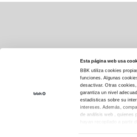
Esta página web usa cook
BBK utiliza cookies propia
Aviso legal
funciones. Algunas cookies
desactivar. Otras cookies,
Política de cookies
garantiza un nivel adecuad
Política de privacidad
estadísticas sobre su inte
intereses. Además, compar
de análisis web , quienes
hayan recopilado a partir 
sus preferencias.