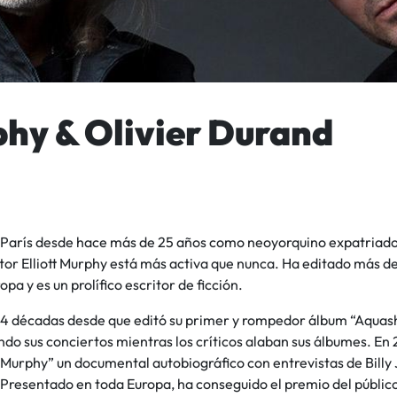
phy & Olivier Durand
 París desde hace más de 25 años como neoyorquino expatriado,
tor Elliott Murphy está más activa que nunca. Ha editado más d
pa y es un prolífico escritor de ficción.
4 décadas desde que editó su primer y rompedor álbum “Aquasho
ndo sus conciertos mientras los críticos alaban sus álbumes. E
tt Murphy” un documental autobiográfico con entrevistas de Billy
 Presentado en toda Europa, ha conseguido el premio del público