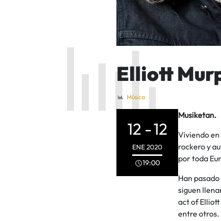
Elliott Mur
Música
Musiketan.
12 -
12
Viviendo en
rockero y au
ENE
2020
por toda Euro
19:00
Han pasado 
siguen llena
act of Ellio
entre otros.