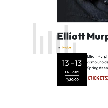
Elliott Mur
Música
Elliott Murp
13 -
13
como uno de
Springsteen 
ENE
2019
20:00