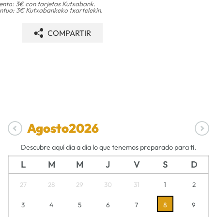
nto: 3€ con tarjetas Kutxabank.
tua: 3€ Kutxabankeko txartelekin.
COMPARTIR
Agosto
2026
Descubre aquí día a día lo que tenemos preparado para ti.
L
M
M
J
V
S
D
27
28
29
30
31
1
2
3
4
5
6
7
8
9