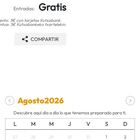
Gratis
Entradas:
nto: 3€ con tarjetas Kutxabank.
tua: 3€ Kutxabankeko txartelekin.
COMPARTIR
Agosto
2026
Descubre aquí día a día lo que tenemos preparado para ti.
L
M
M
J
V
S
D
27
28
29
30
31
1
2