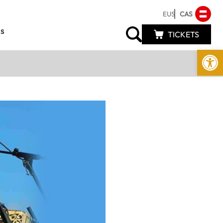
EUS
CAS
s
TICKETS
Abrir 