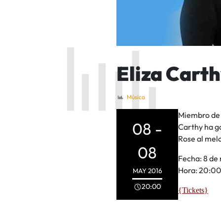
Eliza Carth
Música
Miembro de 
08 -
Carthy ha g
Rose al mel
08
Fecha: 8 de
Hora: 20:00
MAY
2016
20:00
{Tickets}