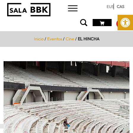
EUS
CAS
Abrir 
Inicio
/
Eventos
/
Cine
/
EL HINCHA