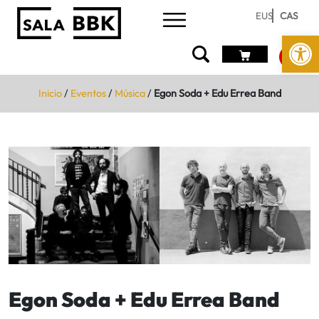
EUS
CAS
Abrir 
Inicio
/
Eventos
/
Música
/
Egon Soda + Edu Errea Band
Egon Soda + Edu Errea Band