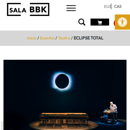
EUS
CAS
Abrir 
Inicio
/
Eventos
/
Teatro
/
ECLIPSE TOTAL