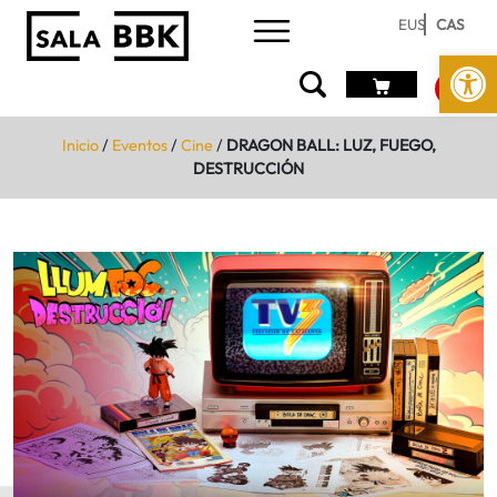
EUS
CAS
Abrir 
Inicio
/
Eventos
/
Cine
/
DRAGON BALL: LUZ, FUEGO,
DESTRUCCIÓN