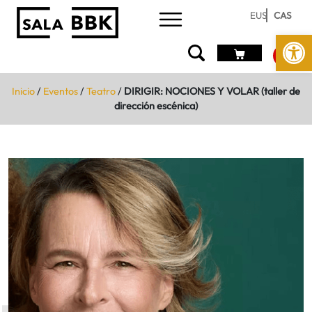
EUS
CAS
Abrir 
Inicio
/
Eventos
/
Teatro
/
DIRIGIR: NOCIONES Y VOLAR (taller de
dirección escénica)