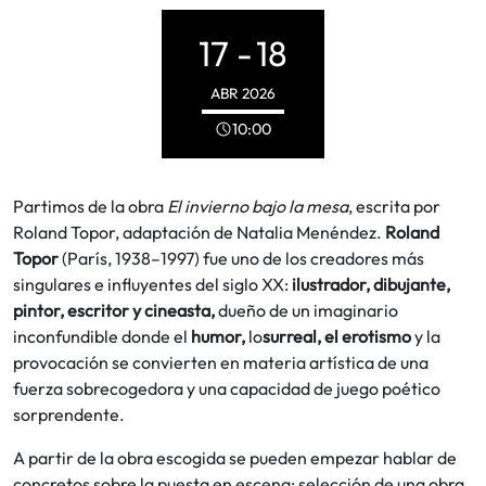
17 -
18
ABR
2026
10:00
Partimos de la obra
El invierno bajo la mesa
, escrita por
Roland Topor, adaptación de Natalia Menéndez.
Roland
Topor
(París, 1938–1997) fue uno de los creadores más
singulares e influyentes del siglo XX:
ilustrador, dibujante,
pintor, escritor y cineasta
,
dueño de un imaginario
inconfundible donde el
humor
,
lo
surreal, el erotismo
y la
provocación se convierten en materia artística de una
fuerza sobrecogedora y una capacidad de juego poético
sorprendente.
A partir de la obra escogida se pueden empezar hablar de
concretos sobre la puesta en escena: selección de una obra,