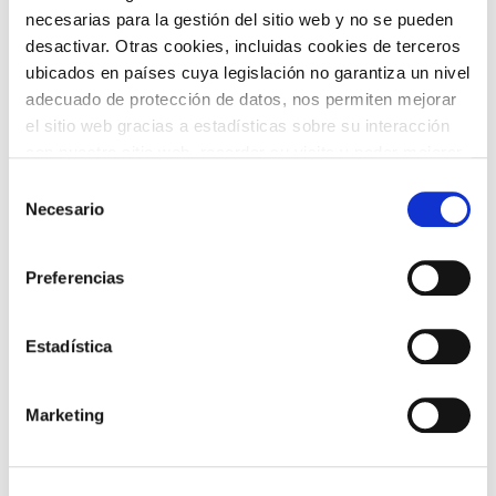
necesarias para la gestión del sitio web y no se pueden
TEMÁTICAS
desactivar. Otras cookies, incluidas cookies de terceros
ubicados en países cuya legislación no garantiza un nivel
adecuado de protección de datos, nos permiten mejorar
el sitio web gracias a estadísticas sobre su interacción
con nuestro sitio web, recordar su visita y poder mejorar
sus intereses. Además, compartimos información sobre
Selección
el uso que haga del sitio web con nuestros partners de
Necesario
de
análisis web , quienes pueden combinarla con otra
ARTE Y
consentimiento
CINE
FOTOGRAFÍA
información que les haya proporcionado o que hayan
Preferencias
recopilado a partir del uso que haya hecho de sus
servicios. A continuación, puede seleccionar sus
preferencias.
Estadística
DANZA
FAMILIAS
Marketing