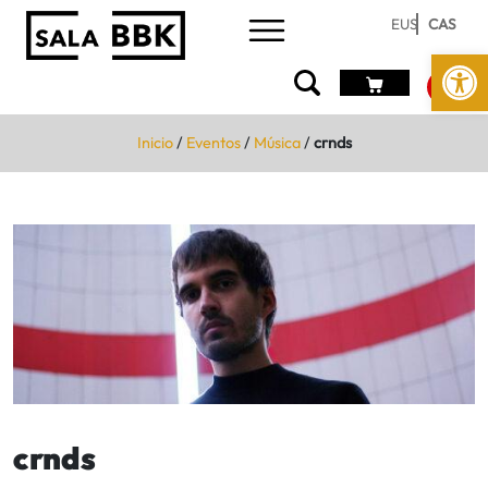
EUS
CAS
Abrir 
Inicio
/
Eventos
/
Música
/
crnds
crnds