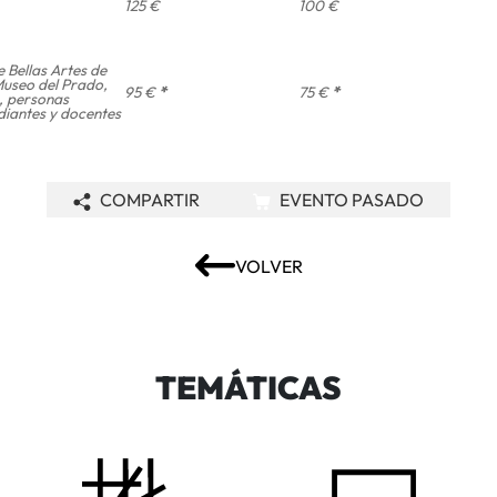
125 €
100 €
 Bellas Artes de
Museo del Prado,
95 €
*
75 €
*
, personas
iantes y docentes
COMPARTIR
EVENTO PASADO
VOLVER
TEMÁTICAS