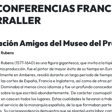
 CONFERENCIAS FRANC
RRALLER
ción Amigos del Museo del P
 Rubens
Rubens (1577-1640) es una figura gigantesca, que invita a la hi
ma producción, fue el pintor de mayor éxito de su tiempo en Eu
mente en Amberes, residió durante un largo periodo de tiempo e
las cortes de España, Francia e Inglaterra, así como de otros p
 Dominaba al menos cinco idiomas y fue un profundo conocedor d
 sobre la que escribió abundantemente. De carácter cosmopolit
en casa en todos los lugares. Estas cualidades le llevaron a tr
al servicio de la monarquía española, de la que formaban parte 
s. Su correspondencia demuestra que se planteó esta labor com