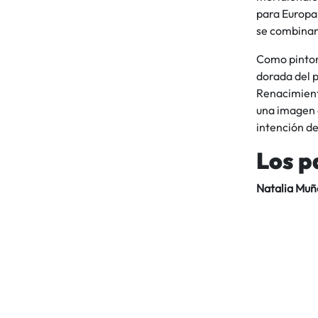
para Europa
se combinan
Como pintor,
dorada del p
Renacimiento
una imagen e
intención de
Los p
Natalia Muñ