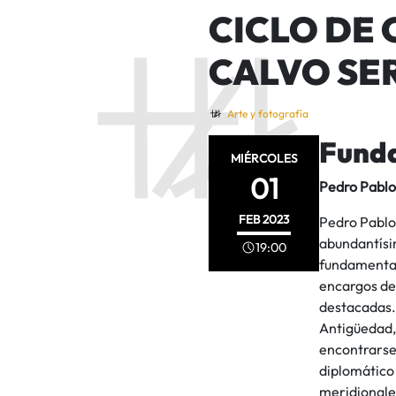
CICLO DE
CALVO SE
Arte y fotografía
Funda
MIÉRCOLES
01
Pedro Pablo
FEB
2023
Pedro Pablo 
abundantísi
19:00
fundamental
encargos de 
destacadas.
Antigüedad,
encontrarse 
diplomático 
meridionale