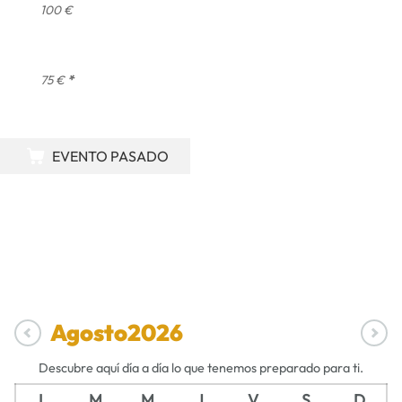
100 €
75 €
*
EVENTO PASADO
Agosto
2026
Descubre aquí día a día lo que tenemos preparado para ti.
L
M
M
J
V
S
D