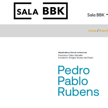
Sala BBK
Inicio
/
Event