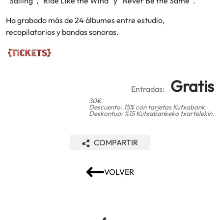
“Sailing”, “Ride Like the Wind” y “Never Be the Same”.
Ha grabado más de 24 álbumes entre estudio,
recopilatorios y bandas sonoras.
Gratis
Entradas:
30€.
Descuento: 15% con tarjetas Kutxabank.
Deskontua: %15 Kutxabankeko txartelekin.
COMPARTIR
VOLVER