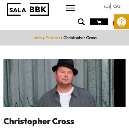
EUS
CAS
Abrir 
Inicio
/
Eventos
/
Christopher Cross
Christopher Cross