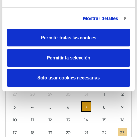
DANZA
FAMILIAS
Mostrar detalles
Permitir todas las cookies
MÚSICA
TEATRO
Agosto
2026
Permitir la selección
Descubre aquí día a día lo que tenemos preparado para ti.
Solo usar cookies necesarias
L
M
M
J
V
S
D
27
28
29
30
31
1
2
3
4
5
6
7
8
9
10
11
12
13
14
15
16
17
18
19
20
21
22
23