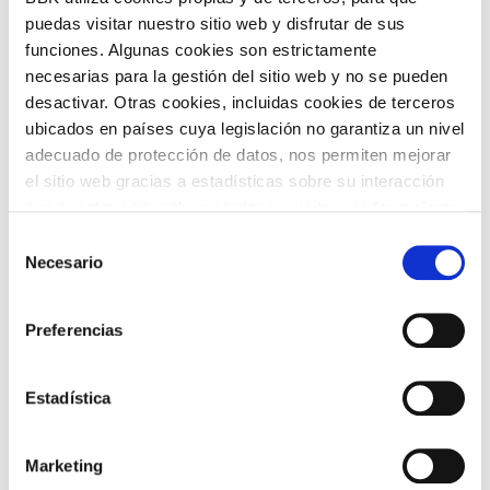
puedas visitar nuestro sitio web y disfrutar de sus
VOLVER
funciones. Algunas cookies son estrictamente
necesarias para la gestión del sitio web y no se pueden
desactivar. Otras cookies, incluidas cookies de terceros
ubicados en países cuya legislación no garantiza un nivel
TEMÁTICAS
adecuado de protección de datos, nos permiten mejorar
el sitio web gracias a estadísticas sobre su interacción
con nuestro sitio web, recordar su visita y poder mejorar
sus intereses. Además, compartimos información sobre
Selección
el uso que haga del sitio web con nuestros partners de
Necesario
de
análisis web , quienes pueden combinarla con otra
consentimiento
información que les haya proporcionado o que hayan
Preferencias
recopilado a partir del uso que haya hecho de sus
ARTE Y
CINE
servicios. A continuación, puede seleccionar sus
FOTOGRAFÍA
preferencias.
Estadística
Marketing