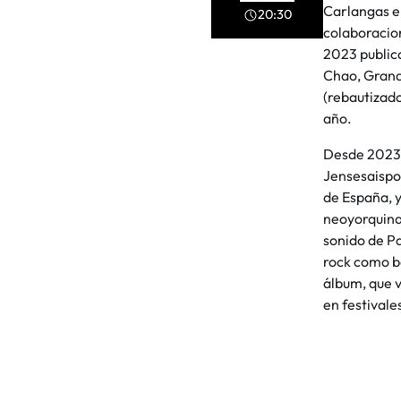
Carlangas e
20:30
colaboracion
2023 public
Chao, Grand
(rebautizado
año.
Desde 2023 q
Jensesaispo
de España, 
neoyorquina
sonido de Pa
rock como ba
álbum, que v
en festivales