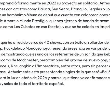
mprendió formalmente en 2022 su proyecto en solitario. Antes
es con artistas como Baiuca, Sen Senra, Bronquio, Ilegales o Jo
a un homónimo álbum de debut que cuenta con colaboraciones de 
e Amore o Mundo Prestigio, quienes ejercen de banda de acom
s como Los Cubatas en esa faceta), y que se ha colado en las prin
ue ha ofrecido cerca de 40 shows, con un éxito arrollardor de 
p, Rockdelux o Mondosonoro, teniendo presencia en varios de l
y demostrando que es uno de los referentes de un sonido que be
 como de Madchester, pero también del groove del nuevo pop, co
rcels, Khruangbin o L’Imperatrice, entre otros, pero sin perder el
se. Actualmente está presentando singles de lo que será «Bailó
erá la luz en otoño de 2024 y para el que tiene ya confirmadas
 y salas de todo el territorio español.