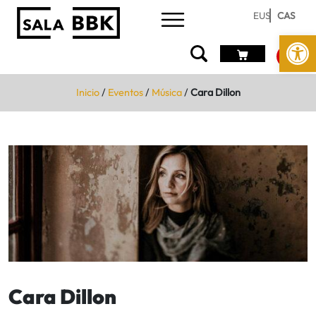
EUS
CAS
Abrir 
Inicio
/
Eventos
/
Música
/
Cara Dillon
Cara Dillon