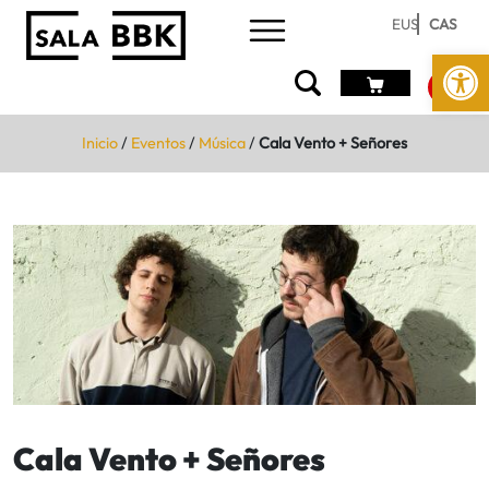
EUS
CAS
Abrir 
Inicio
/
Eventos
/
Música
/
Cala Vento + Señores
Cala Vento + Señores