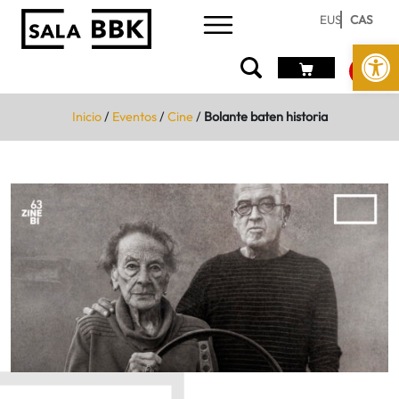
EUS
CAS
Abrir 
Inicio
/
Eventos
/
Cine
/
Bolante baten historia