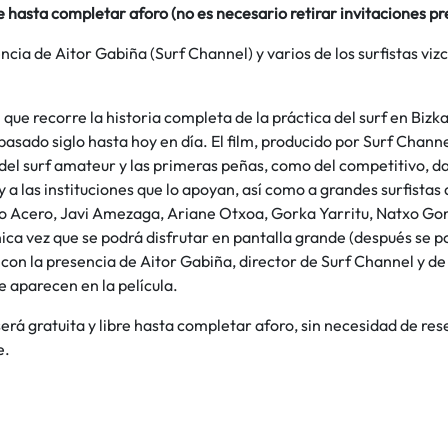
e hasta completar aforo (no es necesario retirar invitaciones p
ncia de Aitor Gabiña (Surf Channel) y varios de los surfistas vi
ue recorre la historia completa de la práctica del surf en Bizk
pasado siglo hasta hoy en día. El film, producido por Surf Channel
del surf amateur y las primeras peñas, como del competitivo, d
y a las instituciones que lo apoyan, así como a grandes surfistas 
o Acero, Javi Amezaga, Ariane Otxoa, Gorka Yarritu, Natxo G
ica vez que se podrá disfrutar en pantalla grande (después se pod
con la presencia de Aitor Gabiña, director de Surf Channel y de 
e aparecen en la película.
erá gratuita y libre hasta completar aforo, sin necesidad de res
e.