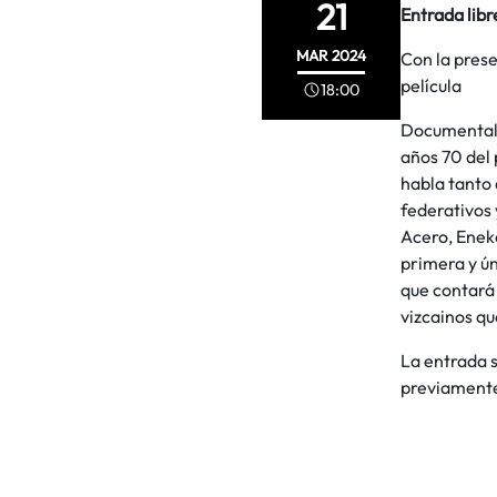
21
Entrada libr
MAR
2024
Con la prese
película
18:00
Documental q
años 70 del 
habla tanto 
federativos 
Acero, Enek
primera y ún
que contará 
vizcainos qu
La entrada s
previament