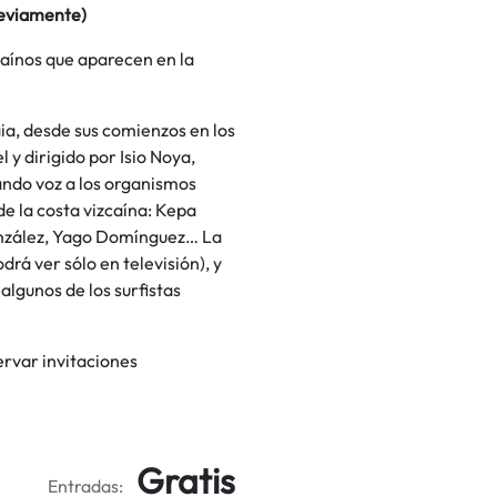
reviamente)
zcaínos que aparecen en la
aia, desde sus comienzos en los
 y dirigido por Isio Noya,
ando voz a los organismos
de la costa vizcaína: Kepa
onzález, Yago Domínguez… La
rá ver sólo en televisión), y
algunos de los surfistas
ervar invitaciones
Gratis
Entradas: